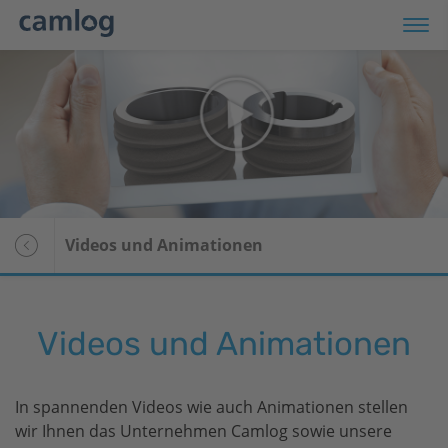
odukte
op
ranstaltungen
Videos und Animationen
rvice
Übersicht
ternehmen
patient28
Videos und Animationen
I
Patientengeschichten
r Patienten
Media Center
In spannenden Videos wie auch Animationen stellen
Newsletter-Anmeldung
wir Ihnen das Unternehmen Camlog sowie unsere