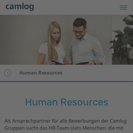
odukte
op
ranstaltungen
Human Resources
rvice
Übersicht
ternehmen
patient28
Human Resources
I
Patientengeschichten
r Patienten
Media Center
Als Ansprechpartner für alle Bewerbungen der Camlog
Newsletter-Anmeldung
Gruppen sucht das HR-Team stets Menschen, die mit