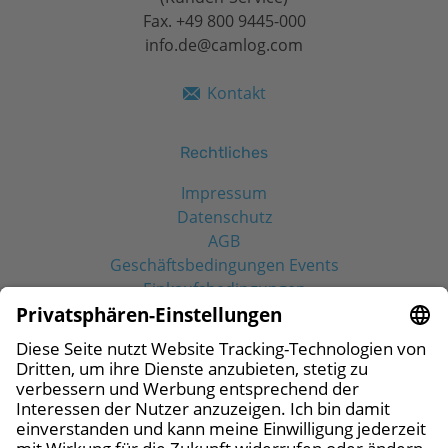
Fax. +49 800 9445-000
info.de@camlog.com
Kontakt
Rechtliches
Impressum
Datenschutz
AGB
Geschäftsbedingungen Events
Einkaufsbedingungen
Social Media