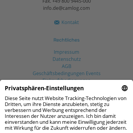
Fax. +49 800 9445-000
info.de@camlog.com
Kontakt
Rechtliches
Impressum
Datenschutz
AGB
Geschäftsbedingungen Events
Einkaufsbedingungen
Social Media