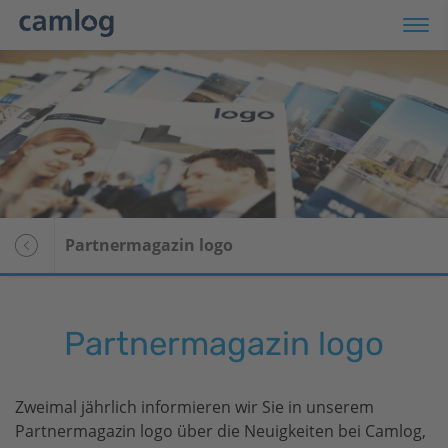
odukte
op
ranstaltungen
Partnermagazin logo
rvice
Übersicht
ternehmen
patient28
Partnermagazin logo
I
Patientengeschichten
r Patienten
Media Center
Zweimal jährlich informieren wir Sie in unserem
Newsletter-Anmeldung
Partnermagazin logo über die Neuigkeiten bei Camlog,