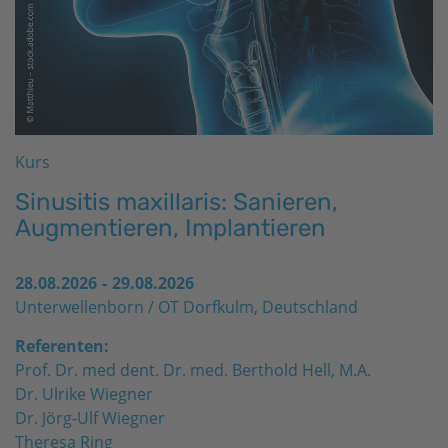
Kurs
Sinusitis maxillaris: Sanieren,
Augmentieren, Implantieren
28.08.2026
-
29.08.2026
Unterwellenborn / OT Dorfkulm, Deutschland
Referenten:
Prof. Dr. med dent. Dr. med. Berthold Hell, M.A.
Dr. Ulrike Wiegner
Dr. Jörg-Ulf Wiegner
Theresa Ring