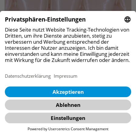
Kurs
Alles ist nichts ohne Weichgewebe
05.09.2026
Oldenburg, Deutschland
Referent:
Dr. Jan Klenke
mehr erfahren