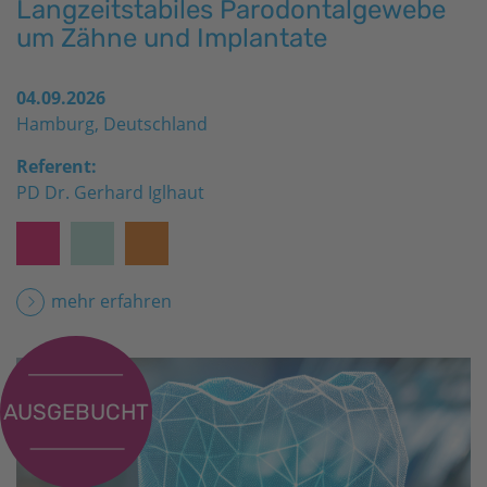
Langzeitstabiles Parodontalgewebe
um Zähne und Implantate
04.09.2026
Hamburg, Deutschland
Referent:
PD Dr. Gerhard Iglhaut
mehr erfahren
AUSGEBUCHT