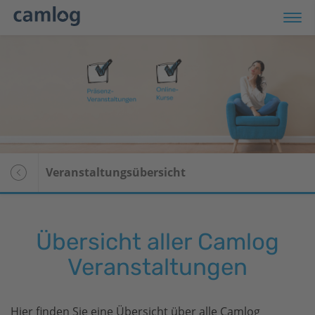
Produkte
Shop
Veranstaltungen
Veranstaltungsübersicht
Service
Unternehmen
Übersicht aller Camlog
VOI
Veranstaltungen
Für Patienten
Hier finden Sie eine Übersicht über alle Camlog