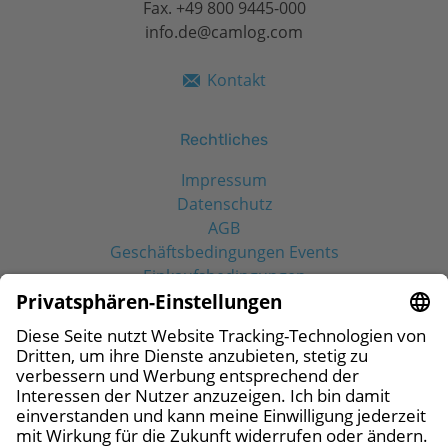
Fax. +49 800 9445-000
info.de@camlog.com
Kontakt
Rechtliches
Impressum
Datenschutz
AGB
Geschäftsbedingungen Events
Einkaufsbedingungen
Social Media