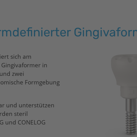
rmdefinierter Gingivafor
iert sich am
 Gingivaformer in
 und zwei
atomische Formgebung
ar und unterstützen
rden steril
LOG und CONELOG