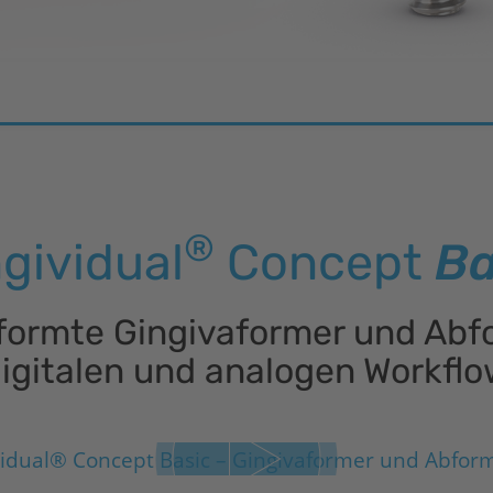
®
gividual
Concept
Ba
ormte Gingivaformer und Abf
igitalen und analogen Workfl