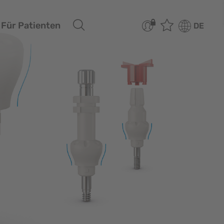
Für Patienten
DE
ersicht
plantatsysteme
Übersicht
omaterialien
CAMLOG
C-Diagnostik
CONELOG
D/CAM
CERALOG PROGRESSIVE-
LINE
iSy