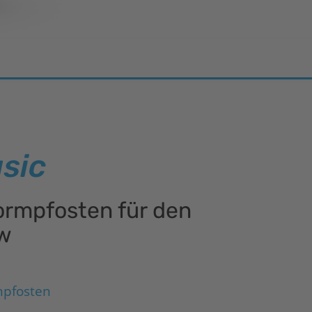
sic
ormpfosten für den
ow