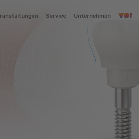
ranstaltungen
Service
Unternehmen
Produkte
Üb
Shop
Im
Veranstaltungen
Bi
Service
Po
Unternehmen
CA
VOI
Für Patienten