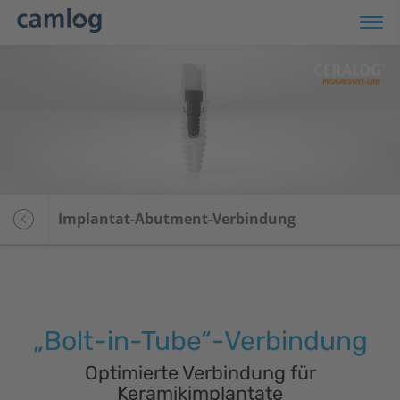
ersicht
plantatsysteme
Übersicht
Implantat-Abutment-Verbindung
omaterialien
CAMLOG
C-Diagnostik
CONELOG
D/CAM
CERALOG PROGRESSIVE-
LINE
„Bolt-in-Tube“-Verbindung
iSy
Optimierte Verbindung für
Keramikimplantate