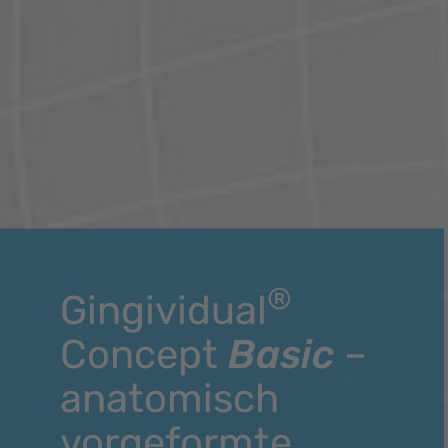
®
Gingividual
Concept
Basic
–
anatomisch
vorgeformte