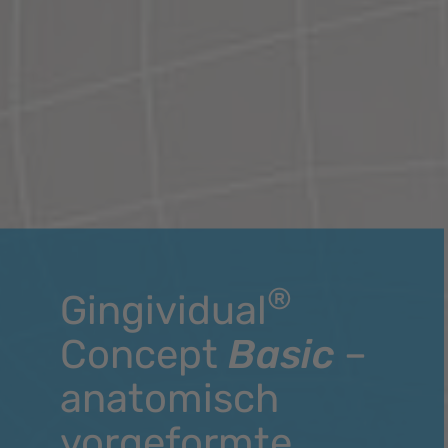
®
Gingividual
Concept
Basic
–
anatomisch
vorgeformte