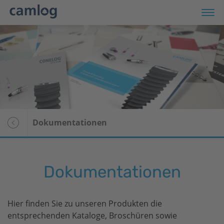
odukte
op
ranstaltungen
Dokumentationen
rvice
Übersicht
ternehmen
patient28
Dokumentationen
I
Patientengeschichten
r Patienten
Media Center
Hier finden Sie zu unseren Produkten die
Newsletter-Anmeldung
entsprechenden Kataloge, Broschüren sowie