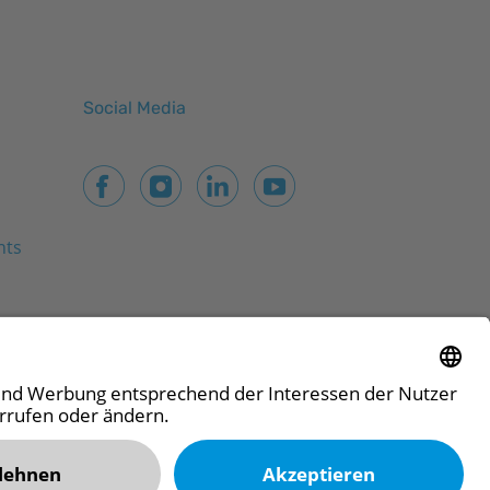
Social Media
nts