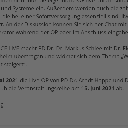
nen nicht nur die eigentliche OP live durch, son
en und Systeme ein. Außerdem werden auch die zah
die bei einer Sofortversorgung essenziell sind, li
rt. An der Diskussion können Sie sich per Chat 
oderator während der OP oder im Anschluss eingehe
LIVE macht PD Dr. Dr. Markus Schlee mit Dr. Flor
heim übertragen und widmet sich dem Thema „Wie 
 steigert“.
ai 2021
die Live-OP von PD Dr. Arndt Happe und Dr
huh die Veranstaltungsreihe am
15. Juni 2021
ab.
ng