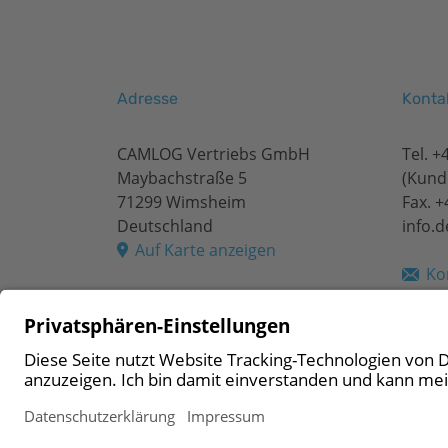
Adresse
Konta
CAMLOG Vertriebs GmbH
Tel.
+
Maybachstraße 5
(Kund
71299 Wimsheim
Fax. 
Deutschland
info.
Auf Karte anzeigen
Ko
© 2026 CAMLOG Vertriebs GmbH