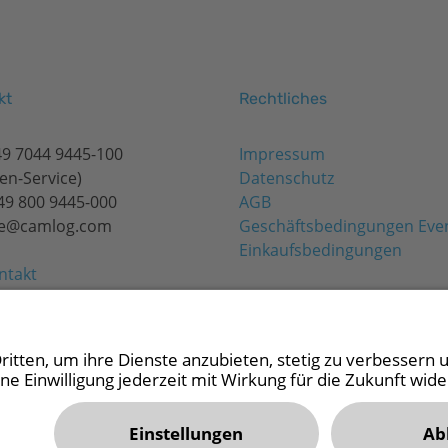
kt
Rechtliches
49 7044 9445-100
Impressum
en-Service)
Datenschutz
+49 800 9445-000
AGB
de@camlog.com
Geschäftsbedingungen Eve
Einkaufsbedingungen
ntakt