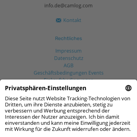
info.de@camlog.com
Kontakt
Rechtliches
Impressum
Datenschutz
AGB
Geschäftsbedingungen Events
Einkaufsbedingungen
Social Media