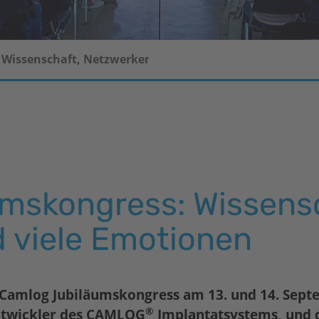
 Wissen­schaft, Netzwerken und viele Emotionen
s­kongress: Wissen­s
 viele Emotionen
 Camlog Jubiläumskongress am 13. und 14. Sept
®
Entwickler des CAMLOG
Implantatsystems, und 