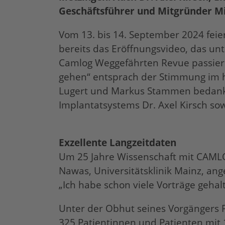
Geschäftsführer und Mitgründer M
Vom 13. bis 14. September 2024 feie
bereits das Eröffnungsvideo, das un
Camlog Weggefährten Revue passieren
gehen“ entsprach der Stimmung im h
Lugert und Markus Stammen bedank
Implantatsystems Dr. Axel Kirsch so
Exzellente Langzeitdaten
Um 25 Jahre Wissenschaft mit CAMLOG 
Nawas, Universitätsklinik Mainz, a
„Ich habe schon viele Vorträge gehal
Unter der Obhut seines Vorgängers P
325 Patientinnen und Patienten mit 