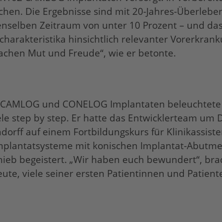
chen. Die Ergebnisse sind mit 20-Jahres-Überlebe
enselben Zeitraum von unter 10 Prozent – und das 
charakteristika hinsichtlich relevanter Vorerk
chen Mut und Freude“, wie er betonte.
it CAMLOG und CONELOG Implantaten beleuchtete 
le step by step. Er hatte das Entwicklerteam um Dr
ff auf einem Fortbildungskurs für Klinikassist
 Implantatsysteme mit konischen Implantat-Abutm
ieb begeistert. „Wir haben euch bewundert“, brac
eute, viele seiner ersten Patientinnen und Patie