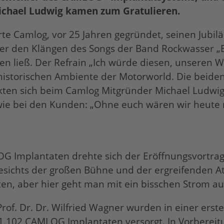
ichael Ludwig kamen zum Gratulieren.
rte Camlog, vor 25 Jahren gegründet, seinen Jubi
ter den Klängen des Songs der Band Rockwasser „B
 ließ. Der Refrain „Ich würde diesen, unseren W
istorischen Ambiente der Motorworld. Die beide
ten sich beim Camlog Mitgründer Michael Ludwi
wie bei den Kunden: „Ohne euch wären wir heute ni
Implantaten drehte sich der Eröffnungsvortrag, de
ngesichts der großen Bühne und der ergreifenden
ten, aber hier geht man mit ein bisschen Strom au
rof. Dr. Dr. Wilfried Wagner wurden in einer erst
1.102 CAMLOG Implantaten versorgt. In Vorbereit