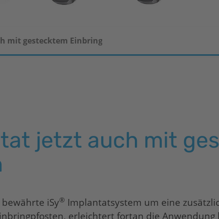
ch mit gestecktem Einbringpfosten
tat jetzt auch mit g
n
®
s bewährte
iSy
Implantatsystem um eine zusätzlic
inbringpfosten, erleichtert fortan die Anwendung 