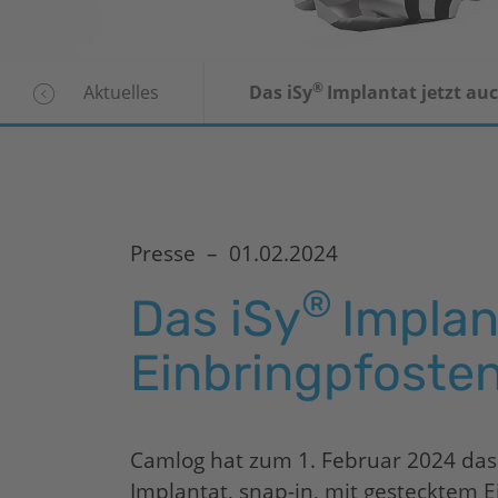
®
Aktuelles
Das
iSy
Implantat jetzt au
Presse –
01.02.2024
®
Das
iSy
Implan
Einbringpfoste
Camlog hat zum 1. Februar 2024 da
Implantat, snap-in, mit gestecktem E