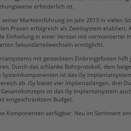
hungsweise erforderlich ist.
seiner Markteinführung im Jahr 2013 in vielen Si
elen Praxen erfolgreich als Zweitsystem etabliert.
le Einheilung in einer Version mit vormontierter I
erten Sekundärteilwechseln ermöglicht.
tatsystems mit gestecktem Einbringpfosten hilft je
eren. Durch das schlanke Bohrprotokoll, dem bei
an Systemkomponenten ist das
iSy
Implantatsystem 
bereich ab.
iSy
bietet vier Implantatlängen, drei 
n Gesamtkonzepts ist das
iSy
Implantatsystem auch
mit eingeschränktem Budget.
liche Komponenten verfügbar. Neu im Sortiment s