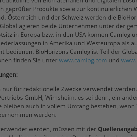
uktlinie von Biomaterialien und digitalen Lösun
ch geprüfter Produkte sowie zur kontinuierlichen
and, Österreich und der Schweiz werden die
BioHor
. Global agieren beide Unternehmen unter der g
tsitz in Europa bzw. in den USA können Camlog 
iederlassungen in Amerika und Westeuropa als au
ent bedienen.
BioHorizons
Camlog ist Teil der Glob
onen finden Sie unter
www.camlog.com
und
www.
ungen:
nur für redaktionelle Zwecke verwendet werden.
Vertriebs GmbH, Wimsheim, es sei denn, ein ande
 bleiben auch in vollem Umfang bestehen, wenn 
v übernommen werden.
e verwendet werden, müssen mit der
Quellenangab