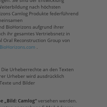
gen. Sie sind der Entwicklung
 Weiterbildung nach höchsten
izons
Camlog Produkte federführend
emeinsamen
und
BioHorizons
aufgrund ihrer
ch ihr gesamtes Vertriebsnetz in
al Oral Reconstruction Group von
BioHorizons
.com
.
 Die Urheberrechte an den Texten
rer Urheber wird ausdrücklich
Texte und Bilder
e „Bild: Camlog“
versehen werden.