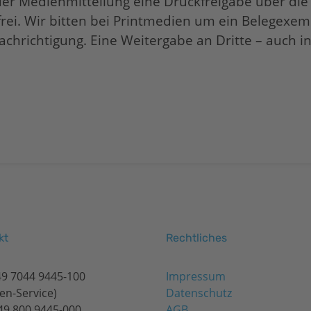
g der Medienmitteilung eine Druckfreigabe über d
rfrei. Wir bitten bei Printmedien um ein Belegexem
richtigung. Eine Weitergabe an Dritte – auch in 
kt
Rechtliches
49 7044 9445-100
Impressum
en-Service)
Datenschutz
+49 800 9445-000
AGB