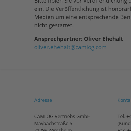
Bitte holen Sie vor Veröffentlichun
ein. Die Veröffentlichung ist honora
Medien um eine entsprechende Benach
nicht gestattet.
Ansprechpartner: Oliver Ehehalt
oliver.ehehalt@camlog.com
Adresse
Konta
CAMLOG Vertriebs GmbH
Tel.
+
Maybachstraße 5
(Kund
71299 Wimsheim
Fax. 