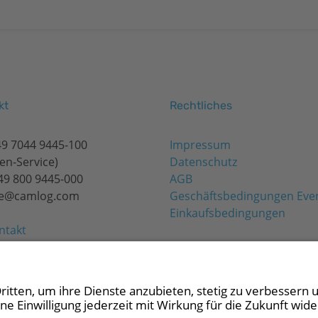
kt
Rechtliches
49 7044 9445-100
Impressum
en-Service)
Datenschutz
+49 800 9445-000
AGB
de@camlog.com
Geschäftsbedingungen Eve
Einkaufsbedingungen
ntakt