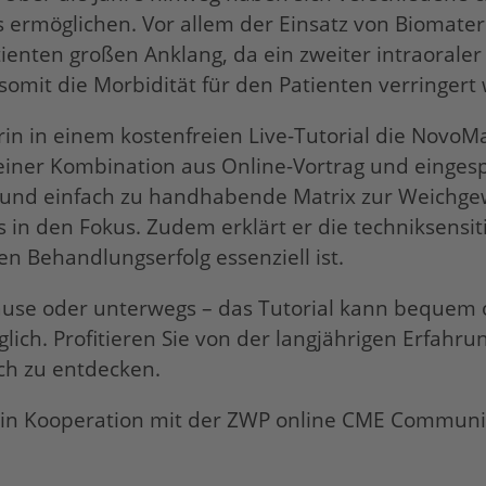
rmöglichen. Vor allem der Einsatz von Biomateri
enten großen Anklang, da ein zweiter intraoraler c
mit die Morbidität für den Patienten verringert 
etrin in einem kostenfreien Live-Tutorial die NovoMa
 einer Kombination aus Online-Vortrag und eingesp
este und einfach zu handhabende Matrix zur Weichg
 in den Fokus. Zudem erklärt er die techniksensit
gen Behandlungserfolg essenziell ist.
Hause oder unterwegs – das Tutorial kann bequem 
ich. Profitieren Sie von der langjährigen Erfahrun
ich zu entdecken.
g in Kooperation mit der ZWP online CME Communi