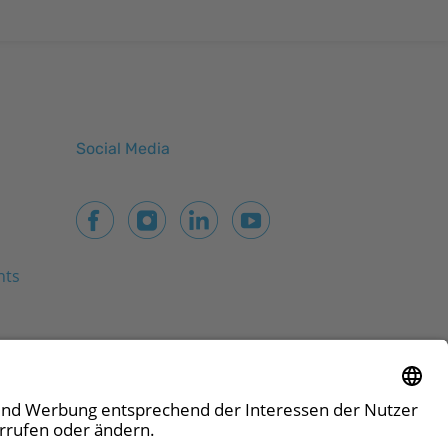
Social Media
nts