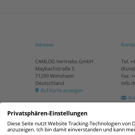
Adresse
Konta
CAMLOG Vertriebs GmbH
Tel.
+
Maybachstraße 5
(Kund
71299 Wimsheim
Fax. 
Deutschland
info.
Auf Karte anzeigen
Ko