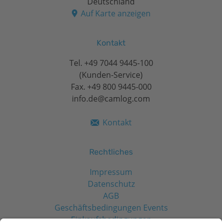
Deutschland
Auf Karte anzeigen
Kontakt
Tel.
+49 7044 9445-100
(Kunden-Service)
Fax. +49 800 9445-000
info.de@camlog.com
Kontakt
Rechtliches
Impressum
Datenschutz
AGB
Geschäftsbedingungen Events
Einkaufsbedingungen